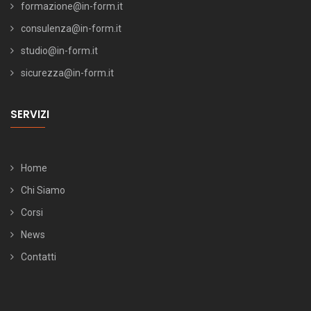
formazione@in-form.it
consulenza@in-form.it
studio@in-form.it
sicurezza@in-form.it
SERVIZI
Home
Chi Siamo
Corsi
News
Contatti