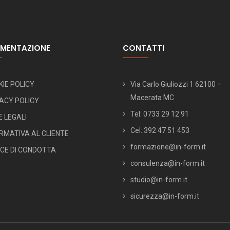
MENTAZIONE
CONTATTI
IE POLICY
Via Carlo Giuliozzi 1 62100 –
Macerata MC
ACY POLICY
Tel: 0733 29 12 91
 LEGALI
Cel: 392 47 51 453
RMATIVA AL CLIENTE
formazione@in-form.it
ICE DI CONDOTTA
consulenza@in-form.it
studio@in-form.it
sicurezza@in-form.it