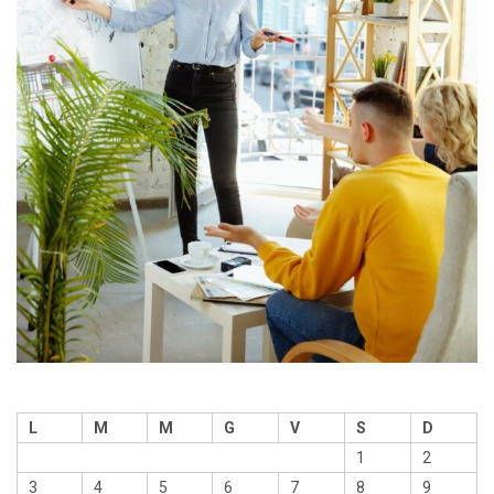
L
M
M
G
V
S
D
1
2
3
4
5
6
7
8
9